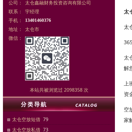
公司：
太仓鑫融财务投资咨询有限公司
太
联系：
宇经理
手机：
13401460376
太
地址：
太仓市
微信：
3
太
解
上
本站共被浏览过 2098358 次
资
空
太仓空放短借
79
家
太仓空放私借
73