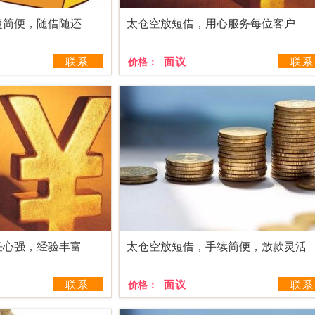
捷简便，随借随还
太仓空放短借，用心服务每位客户
联系
面议
联系
价格：
任心强，经验丰富
太仓空放短借，手续简便，放款灵活
联系
面议
联系
价格：