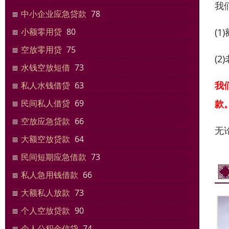
我
中小企业应急贷款
78
(
小额零用贷
80
空放零用贷
75
(
水钱空放短借
73
我
私人水钱借贷
63
款
民间私人借贷
69
空放应急贷款
66
无
大额空放贷款
64
民间短期应急借款
73
私人急用钱借款
66
大额私人放款
73
个人空放贷款
90
个人公积金信贷
74