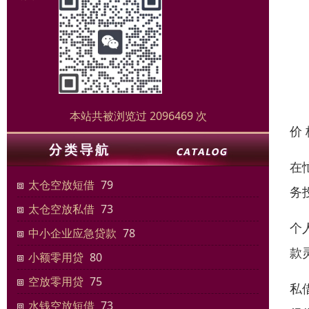
本站共被浏览过 2096469 次
价
在
太仓空放短借
79
务
太仓空放私借
73
个
中小企业应急贷款
78
款
小额零用贷
80
空放零用贷
75
私
水钱空放短借
73