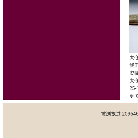
太
我
资
太
25-
更
被浏览过 2096