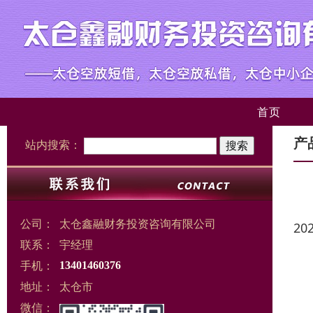
首页
产
站内搜索：
公司：
太仓鑫融财务投资咨询有限公司
20
联系：
宇经理
手机：
13401460376
地址：
太仓市
微信：