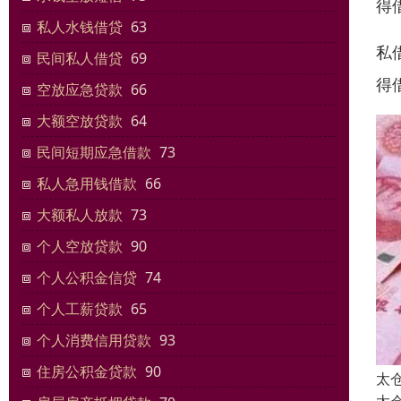
得
私人水钱借贷
63
私
民间私人借贷
69
得
空放应急贷款
66
大额空放贷款
64
民间短期应急借款
73
私人急用钱借款
66
大额私人放款
73
个人空放贷款
90
个人公积金信贷
74
个人工薪贷款
65
个人消费信用贷款
93
住房公积金贷款
90
太