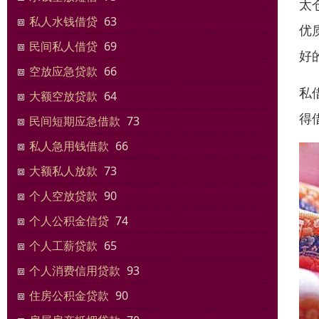
太
私人水钱借贷
63
优
民间私人借贷
69
好
空放应急贷款
66
私
大额空放贷款
64
得
民间短期应急借款
73
私人急用钱借款
66
大额私人放款
73
个人空放贷款
90
个人公积金信贷
74
个人工薪贷款
65
个人消费信用贷款
93
住房公积金贷款
90