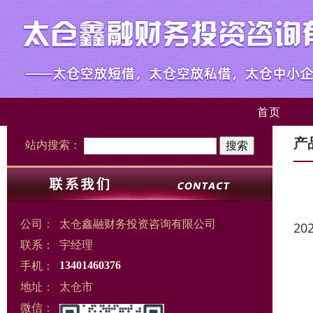
首页
产
站内搜索：
公司：
太仓鑫融财务投资咨询有限公司
20
联系：
宇经理
手机：
13401460376
地址：
太仓市
微信：