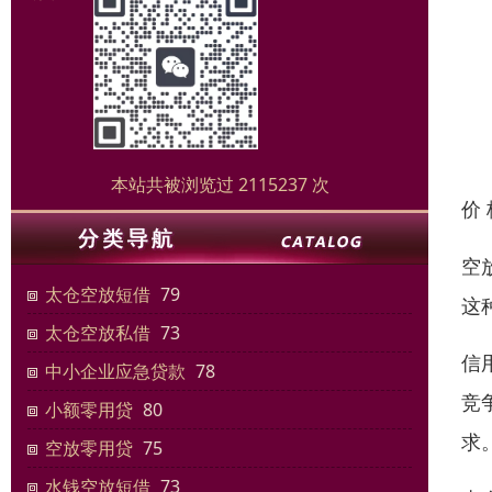
本站共被浏览过 2115237 次
价
空
太仓空放短借
79
这
太仓空放私借
73
信
中小企业应急贷款
78
竞
小额零用贷
80
求
空放零用贷
75
水钱空放短借
73