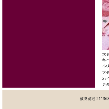
太
每
小
太
25-
更
被浏览过 2113