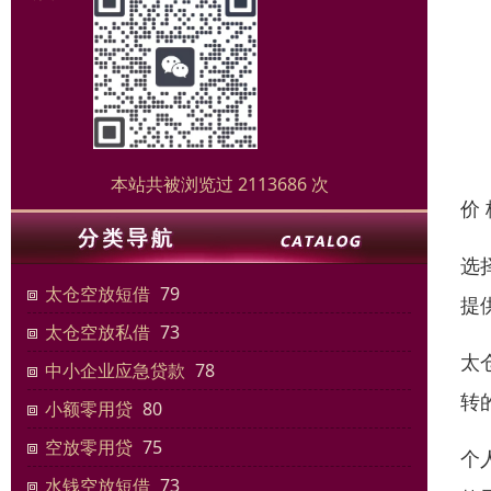
本站共被浏览过 2113686 次
价
选
太仓空放短借
79
提
太仓空放私借
73
太
中小企业应急贷款
78
转
小额零用贷
80
空放零用贷
75
个
水钱空放短借
73