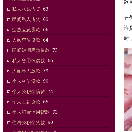
款
私人水钱借贷
63
在
民间私人借贷
69
许
空放应急贷款
66
时
大额空放贷款
64
民间短期应急借款
73
私人急用钱借款
66
大额私人放款
73
个人空放贷款
90
个人公积金信贷
74
个人工薪贷款
65
个人消费信用贷款
93
住房公积金贷款
90