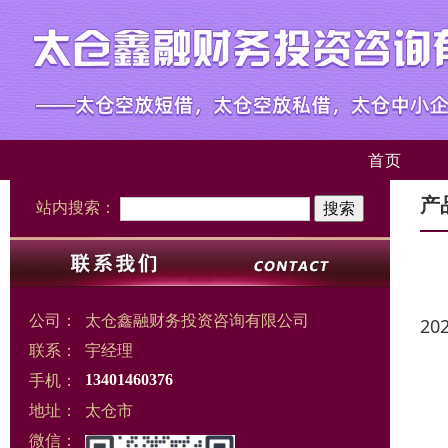
首页
产
站内搜索：
公司：
太仓鑫融财务投资咨询有限公司
20
联系：
宇经理
手机：
13401460376
地址：
太仓市
微信：