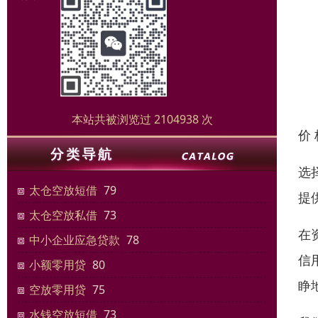
本站共被浏览过 2104938 次
价
选
太仓空放短借
79
提
太仓空放私借
73
在
中小企业应急贷款
78
信
小额零用贷
80
睁
空放零用贷
75
水钱空放短借
73