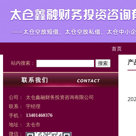
首页
产
站内搜索：
公司：
太仓鑫融财务投资咨询有限公司
20
联系：
宇经理
手机：
13401460376
地址：
太仓市
微信：