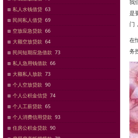
我
私人水钱借贷
63
是
民间私人借贷
69
门
空放应急贷款
66
在
大额空放贷款
64
务
民间短期应急借款
73
私人急用钱借款
66
大额私人放款
73
个人空放贷款
90
个人公积金信贷
74
个人工薪贷款
65
个人消费信用贷款
93
住房公积金贷款
90