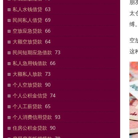
朋
私人水钱借贷
63
太
民间私人借贷
69
缚
空放应急贷款
66
空
大额空放贷款
64
这
民间短期应急借款
73
私人急用钱借款
66
大额私人放款
73
个人空放贷款
90
个人公积金信贷
74
个人工薪贷款
65
个人消费信用贷款
93
住房公积金贷款
90