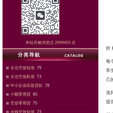
本站共被浏览过 2099455 次
价
每
太仓空放短借
79
常
太仓空放私借
73
己
中小企业应急贷款
78
选
小额零用贷
80
提
空放零用贷
75
水钱空放短借
73