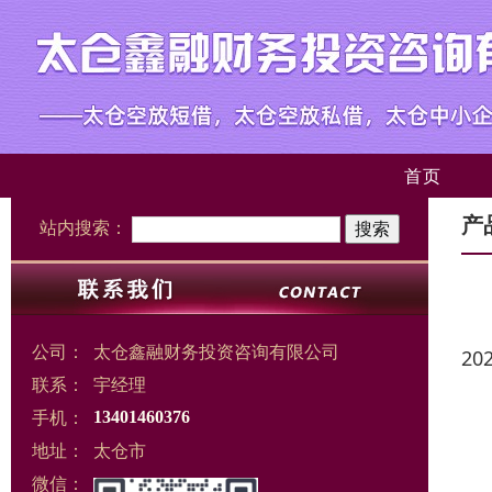
首页
产
站内搜索：
公司：
太仓鑫融财务投资咨询有限公司
20
联系：
宇经理
手机：
13401460376
地址：
太仓市
微信：