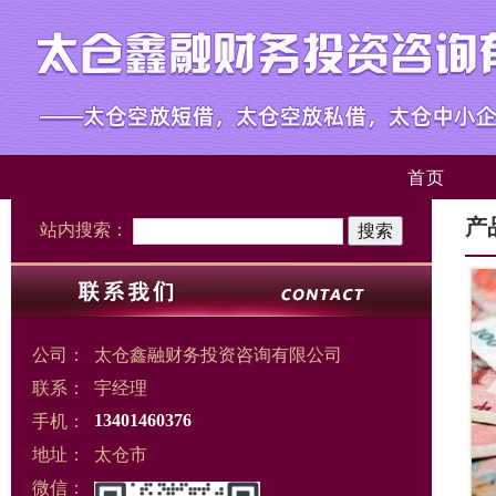
首页
产
站内搜索：
公司：
太仓鑫融财务投资咨询有限公司
联系：
宇经理
手机：
13401460376
地址：
太仓市
微信：